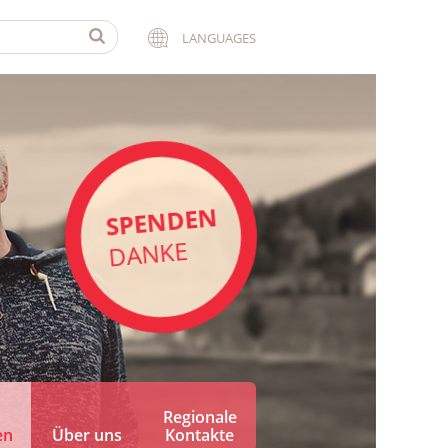
LANGUAGES
SPENDEN
DANKE
Regionale
en
Über uns
Kontakte