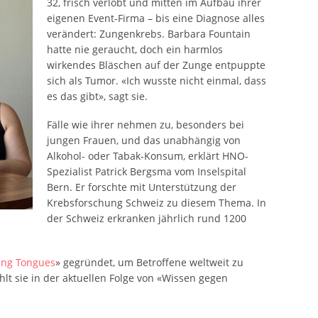
32, frisch verlobt und mitten im Aufbau ihrer
eigenen Event-Firma – bis eine Diagnose alles
verändert: Zungenkrebs. Barbara Fountain
hatte nie geraucht, doch ein harmlos
wirkendes Bläschen auf der Zunge entpuppte
sich als Tumor. «Ich wusste nicht einmal, dass
es das gibt», sagt sie.
Fälle wie ihrer nehmen zu, besonders bei
jungen Frauen, und das unabhängig von
Alkohol- oder Tabak-Konsum, erklärt HNO-
Spezialist Patrick Bergsma vom Inselspital
Bern. Er forschte mit Unterstützung der
Krebsforschung Schweiz zu diesem Thema. In
der Schweiz erkranken jährlich rund 1200
ung Tongues
» gegründet, um Betroffene weltweit zu
hlt sie in der aktuellen Folge von «Wissen gegen