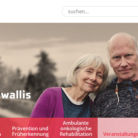
Ambulante
Prävention und
onkologische
n
Früherkennung
Rehabilitation
Veranstaltung