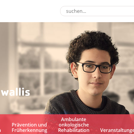
Ambulante
Prävention und
onkologische
n
Früherkennung
Rehabilitation
Veranstaltung