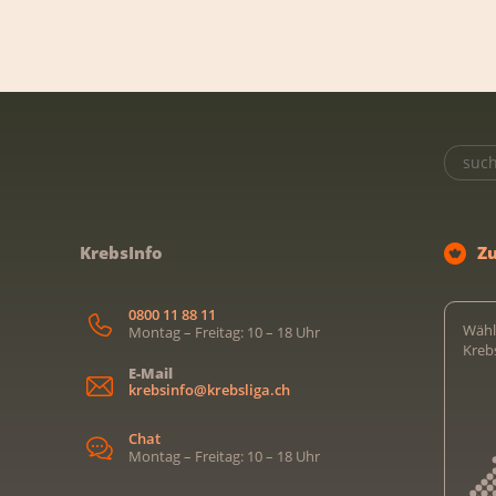
KrebsInfo
Z
0800 11 88 11
Wähl
Montag – Freitag: 10 – 18 Uhr
Kreb
E-Mail
krebsinfo@krebsliga.ch
Chat
Montag – Freitag: 10 – 18 Uhr