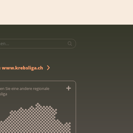
u www.krebsliga.ch
en Sie eine andere regionale
sliga