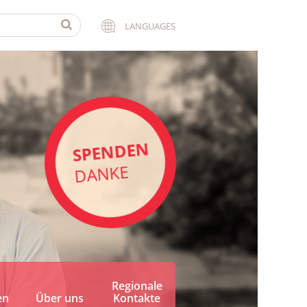
LANGUAGES
SPENDEN
DANKE
Regionale
en
Über uns
Kontakte