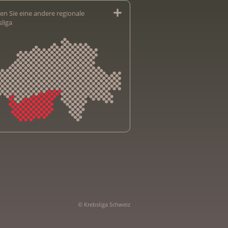
en Sie eine andere regionale
sliga
sliga Aargau
sliga beider Basel
sliga Bern
sliga Freiburg
e genevoise contre le cancer
© Krebsliga Schweiz
bsliga Graubünden