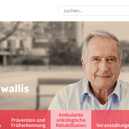
Ambulante
Prävention und
onkologische
n
Früherkennung
Rehabilitation
Veranstaltung