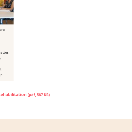
hen
atter,
,
:
ga
Rehabilitation
(
pdf
,
587 KB
)