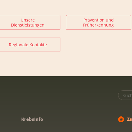
Unsere
Prävention und
Dienstleistungen
Früherkennung
Regionale Kontakte
KrebsInfo
Z